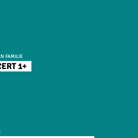
N FAMILIE
ERT 1+
R