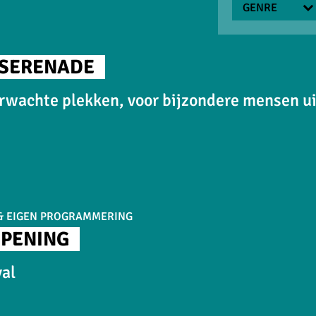
GENRE
BUURT
FESTIVAL
 SERENADE
EIGEN
rwachte plekken, voor bijzondere mensen ui
PROGRAMMER
JEUGD EN
FAMILIE
CABARET
MUZIEK
 & EIGEN PROGRAMMERING
THEATER
OPENING
DANS
val
FLAMENCO
KLEINKUNST