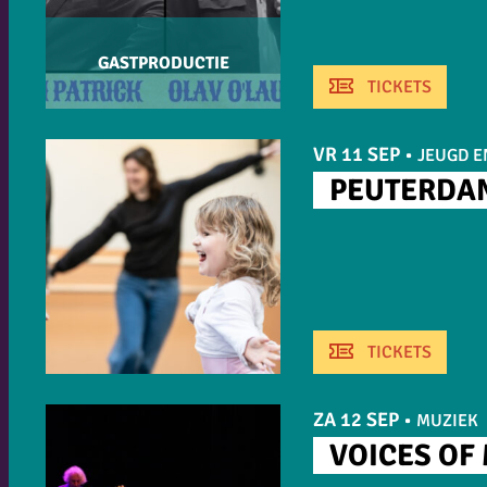
GASTPRODUCTIE
TICKETS
VR 11 SEP
•
JEUGD E
PEUTERDAN
TICKETS
ZA 12 SEP
•
MUZIEK
VOICES OF