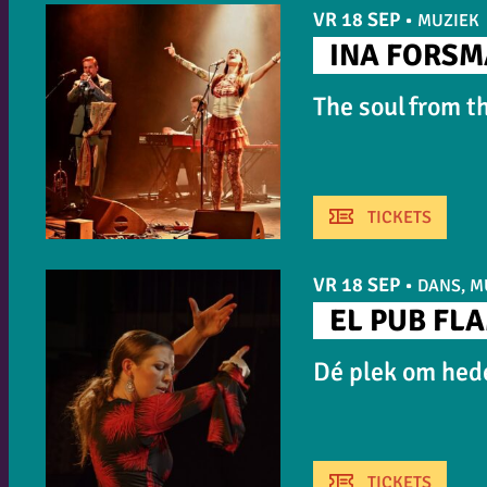
VR 18 SEP
•
MUZIEK
INA FORS
The soul from t
TICKETS
VR 18 SEP
•
DANS, M
EL PUB FL
Dé plek om hed
TICKETS