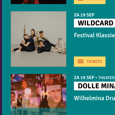
ZA 19 SEP
WILDCARD
Festival Klassi
TICKETS
ZA 19 SEP
•
THEATER
DOLLE MIN
Wilhelmina Dru