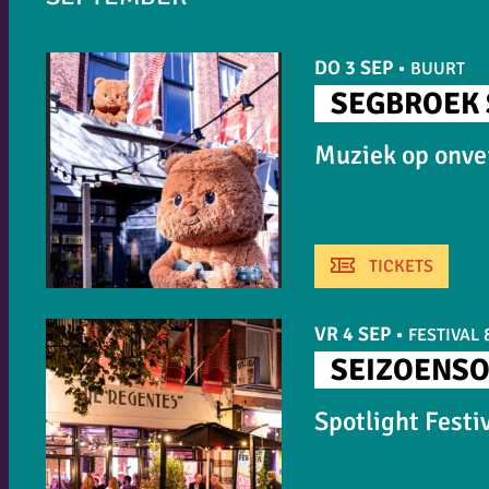
DO 3 SEP
•
BUURT
SEGBROEK
Muziek op onve
TICKETS
VR 4 SEP
•
FESTIVAL
SEIZOENS
Spotlight Festi