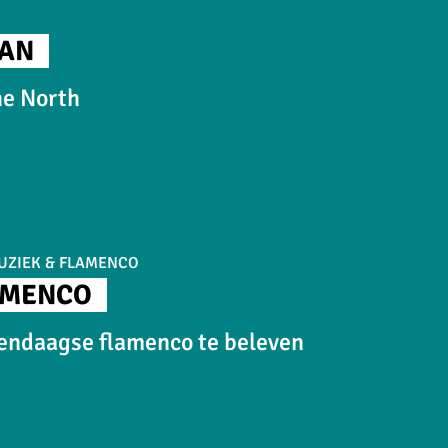
MAN
he North
UZIEK & FLAMENCO
AMENCO
endaagse flamenco te beleven