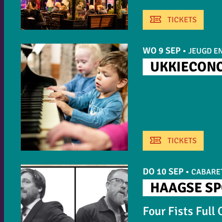
TICKETS
WO 9 SEP
•
JEUGD EN
UKKIECONC
TICKETS
DO 10 SEP
•
CABARE
HAAGSE SP
Four Fists Full