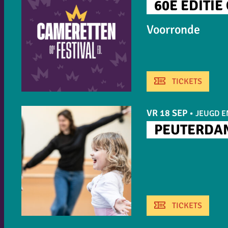
60E EDITI
Voorronde
TICKETS
VR 18 SEP
•
JEUGD E
PEUTERDAN
TICKETS