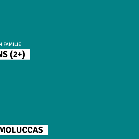
N FAMILIE
S (2+)
 MOLUCCAS