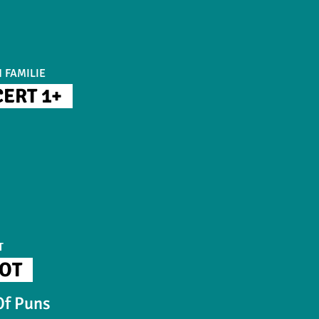
RONDLEIDING
JAZZ
TONEEL
 FAMILIE
MUZIEKTHEAT
ERT 1+
T
OT
 Of Puns