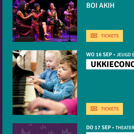
BOI AKIH
TICKETS
WO 16 SEP
•
JEUGD E
UKKIECONC
TICKETS
DO 17 SEP
•
THEATE