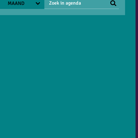
MAAND
SEPTEMBER
OKTOBER
NOVEMBER
ING
DECEMBER
JANUARI 2027
FEBRUARI
2027
MAART 2027
APRIL 2027
MEI 2027