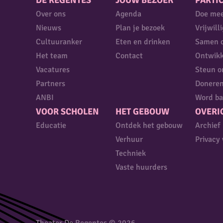
DE REGENTES
JOUW BEZOEK
PARTIC
Over ons
Agenda
Doe me
Nieuws
Plan je bezoek
Vrijwill
Cultuuranker
Eten en drinken
Samen 
Het team
Contact
Ontwikk
Vacatures
Steun o
Partners
Donere
ANBI
Word ba
VOOR SCHOLEN
HET GEBOUW
OVERI
Educatie
Ontdek het gebouw
Archief
Verhuur
Privacy 
Techniek
Vaste huurders