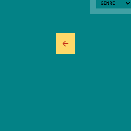
GENRE
BUURT
FESTIVAL
EIGEN
PROGRAMMER
←
JEUGD EN
FAMILIE
CABARET
MUZIEK
THEATER
DANS
FLAMENCO
KLEINKUNST