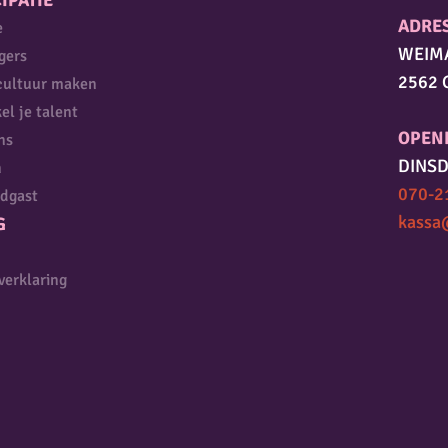
IPATIE
ADRE
e
WEIM
igers
2562 
cultuur maken
el je talent
OPEN
ns
DINSD
n
070-2
dgast
kassa
G
verklaring