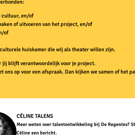
verbonden:
 cultuur, en/of
maken of uitvoeren van het project, en/of
n/of
culturele huiskamer die wij als theater willen zijn.
 jij blijft verantwoordelijk voor je project.
et ons op voor een afspraak. Dan kijken we samen of het p
CÉLINE TALENS
Meer weten over talentontwikkeling bij De Regentes? S
Céline een bericht.