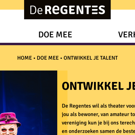
DOE MEE
VER
HOME
•
DOE MEE
•
ONTWIKKEL JE TALENT
ONTWIKKEL J
De Regentes wil als theater vo
jou als bewoner, van amateur to
vereniging kun je bij ons terec
en onderzoeken samen de beste