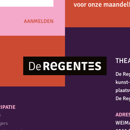
voor onze maandeli
THE
De Reg
kunst-
plaats
De Re
IPATIE
ADRE
e
WEIM
igers