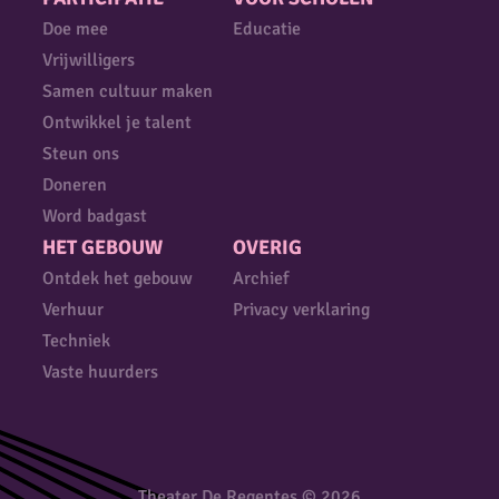
Doe mee
Educatie
Vrijwilligers
Samen cultuur maken
Ontwikkel je talent
Steun ons
Doneren
Word badgast
HET GEBOUW
OVERIG
Ontdek het gebouw
Archief
Verhuur
Privacy verklaring
Techniek
Vaste huurders
Theater De Regentes © 2026