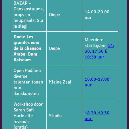
BAZAR –
Danskostuums,
14.00-20.00
props en
Diepe
uur
heupsjaals. Sla
je slag!
Docu: Les
Meerdere
grandes voix
starttijden:
14:
de la chanson
Diepe
30, 17:30 &
Arabe
:
Oum
18:30 uur
Kalsoum
Open Podium:
diverse
16.00-17.00
talenten tonen
Kleine Zaal
uur
hun
danskunsten
Workshop door
Sarah Safi
18.30-19.30
Harb: alle
Studio
uur
niveau’s
(gratis)