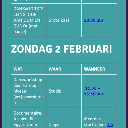
DANSVOORSTE
LLING: ODE
AAN OUM EN
Grote Zaal
20.00 uur
DUNYA (met
pauze)
ZONDAG 2 FEB
RUARI
WAT
WAAR
WANNEER
Dansworkshop
door Farouq:
11:30 –
niveau
Studio
13:30 uur
(ver)gevorderde
n
Documentaire:
A voice like
Meerdere
Egypt: Umm
Diepe
starttijden:
12: