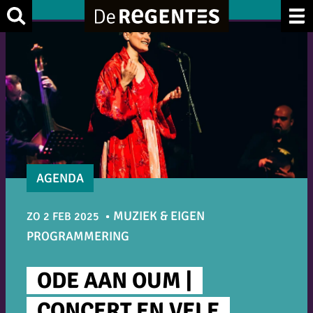
Ga
Zoek
naar
de
inhoud
AGENDA
MUZIEK & EIGEN
ZO 2 FEB 2025
PROGRAMMERING
ODE AAN OUM |
CONCERT EN VELE