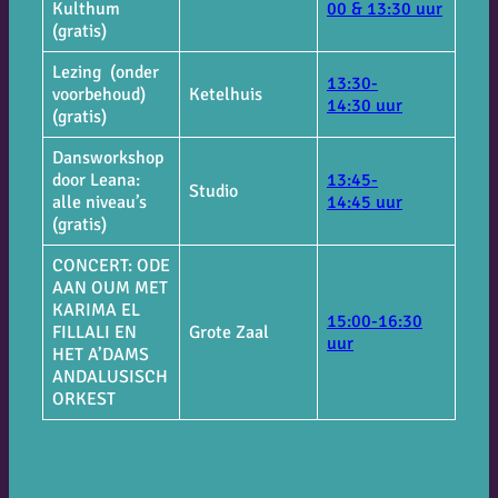
Kulthum
00 & 13:30 uur
(gratis)
Lezing (onder
13:30-
voorbehoud)
Ketelhuis
14:30 uur
(gratis)
Dansworkshop
door Leana:
13:45-
Studio
alle niveau’s
14:45 uur
(gratis)
CONCERT: ODE
AAN OUM MET
KARIMA EL
15:00-16:30
FILLALI EN
Grote Zaal
uur
HET A’DAMS
ANDALUSISCH
ORKEST