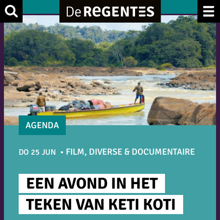
Ga
Zoek
naar
de
inhoud
AGENDA
FILM, DIVERSE & DOCUMENTAIRE
DO 25 JUN
EEN AVOND IN HET
TEKEN VAN KETI KOTI