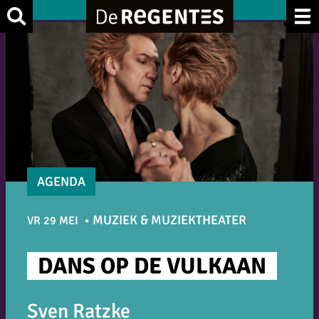
Ga
Zoek
naar
de
inhoud
AGENDA
MUZIEK & MUZIEKTHEATER
VR 29 MEI
DANS OP DE VULKAAN
Sven Ratzke