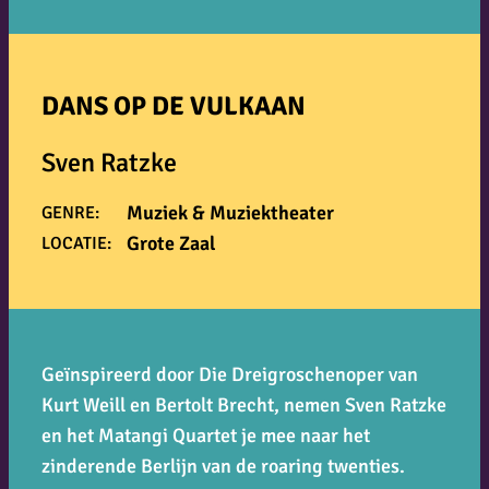
DANS OP DE VULKAAN
Sven Ratzke
Muziek & Muziektheater
GENRE:
Grote Zaal
LOCATIE:
Geïnspireerd door Die Dreigroschenoper van
Kurt Weill en Bertolt Brecht, nemen Sven Ratzke
en het Matangi Quartet je mee naar het
zinderende Berlijn van de roaring twenties.