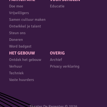
Doe mee
Educatie
Vrijwilligers
Samen cultuur maken
Ontwikkel je talent
Steun ons
Doneren
Word badgast
HET GEBOUW
OVERIG
Ontdek het gebouw
Archief
Verhuur
Privacy verklaring
Techniek
Vaste huurders
Theater De Regentes © 2026