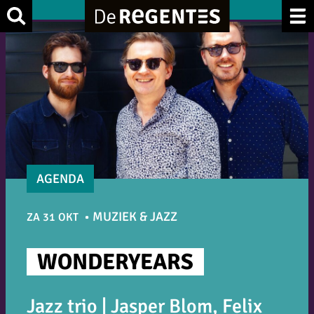
Ga
Zoek
naar
de
inhoud
AGENDA
MUZIEK & JAZZ
ZA 31 OKT
WONDERYEARS
Jazz trio | Jasper Blom, Felix