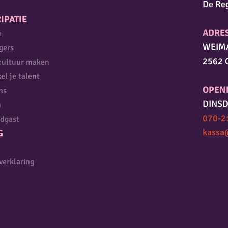
De Re
IPATIE
ADRE
e
WEIM
igers
2562 
cultuur maken
el je talent
OPEN
ns
DINSD
n
070-2
dgast
kassa
G
verklaring