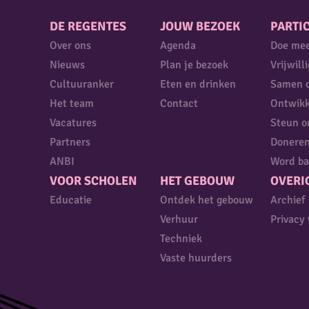
DE REGENTES
JOUW BEZOEK
PARTIC
Over ons
Agenda
Doe me
Nieuws
Plan je bezoek
Vrijwill
Cultuuranker
Eten en drinken
Samen 
Het team
Contact
Ontwikk
Vacatures
Steun o
Partners
Donere
ANBI
Word ba
VOOR SCHOLEN
HET GEBOUW
OVERI
Educatie
Ontdek het gebouw
Archief
Verhuur
Privacy 
Techniek
Vaste huurders