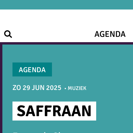
Ga
naar
de
inhoud
AGENDA
Zoek
AGENDA
ZO 29 JUN 2025
MUZIEK
SAFFRAAN