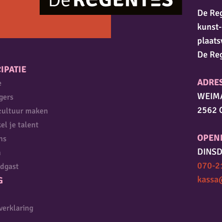
De Reg
kunst-
plaats
De Re
IPATIE
ADRE
e
WEIM
igers
2562 
cultuur maken
el je talent
OPEN
ns
DINSD
n
070-2
dgast
kassa
G
verklaring