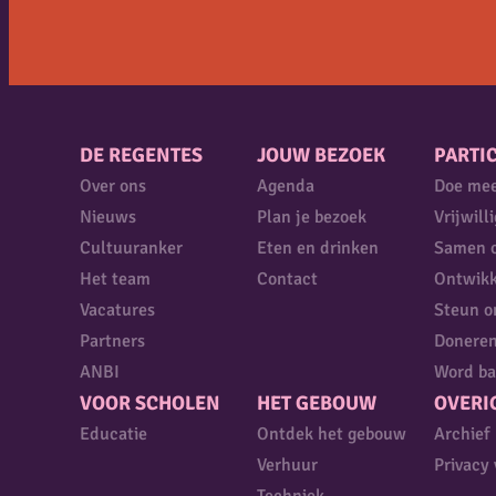
DE REGENTES
JOUW BEZOEK
PARTIC
Over ons
Agenda
Doe me
Nieuws
Plan je bezoek
Vrijwill
Cultuuranker
Eten en drinken
Samen 
Het team
Contact
Ontwikk
Vacatures
Steun o
Partners
Donere
ANBI
Word ba
VOOR SCHOLEN
HET GEBOUW
OVERI
Educatie
Ontdek het gebouw
Archief
Verhuur
Privacy 