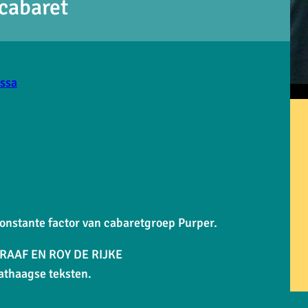
 cabaret
assa
onstante factor van cabaretgroep Purper.
AAF EN ROY DE RIJKE
athaagse teksten.