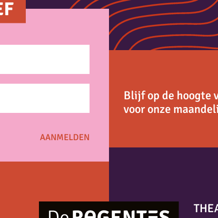
EF
Blijf op de hoogte 
voor onze maandeli
THE