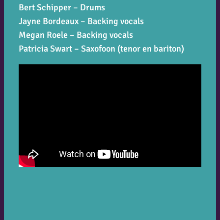
Bert Schipper – Drums
Jayne Bordeaux – Backing vocals
Megan Roele – Backing vocals
Patricia Swart – Saxofoon (tenor en bariton)