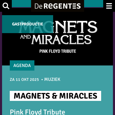
Ga
Zoek
naar
de
GASTPRODUCTIE
GASTPRODUCTIE
inhoud
AGENDA
MUZIEK
ZA 11 OKT 2025
MAGNETS & MIRACLES
Pink Floyd Tribute