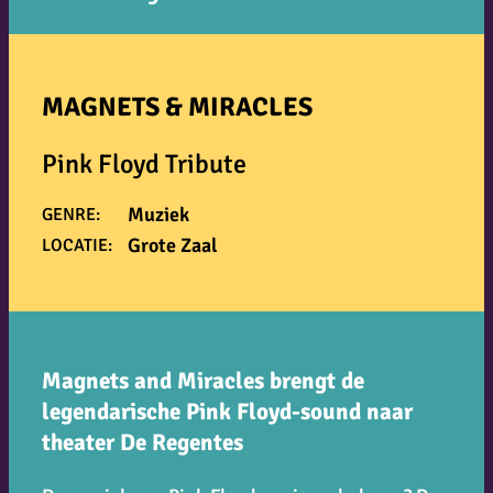
MAGNETS & MIRACLES
Pink Floyd Tribute
Muziek
GENRE:
Grote Zaal
LOCATIE:
Magnets and Miracles brengt de
legendarische Pink Floyd-sound naar
theater De Regentes