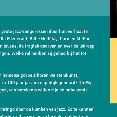
grote jazz-zangeressen door hun verhaal te
lla Fitzgerald, Billie Holliday, Carmen McRae
n levens, de tragiek daarvan en over de lokroep
ngen. Welke rol hebben zij gehad bij het tot
en hemelse gospels horen we stemkunst,
 in 100 jaar jazz nu eigenlijk gebeurd?
Oh My
en, van betekenis willen zijn en onbekende
k omringd door de klanken van jazz. Zo te kunnen
e Ferrell, zo vrij en zo bezield, dat leek mij