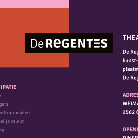
THE
De Reg
kunst-
plaats
De Re
IPATIE
ADRE
e
WEIM
igers
2562 
cultuur maken
el je talent
OPEN
ns