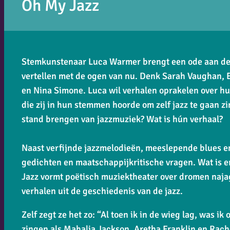
Oh My Jazz
Stemkunstenaar Luca Warmer brengt een ode aan de 
vertellen met de ogen van nu. Denk Sarah Vaughan, E
en Nina Simone. Luca wil verhalen oprakelen over hu
die zij in hun stemmen hoorde om zelf jazz te gaan zi
stand brengen van jazzmuziek? Wat is hún verhaal?
Naast verfijnde jazzmelodieën, meeslepende blues 
gedichten en maatschappijkritische vragen. Wat is er
Jazz
vormt poëtisch muziektheater over dromen najag
verhalen uit de geschiedenis van de jazz.
Zelf zegt ze het zo: “Al toen ik in de wieg lag, was i
zingen als Mahalia Jackson, Aretha Franklin en Rachell