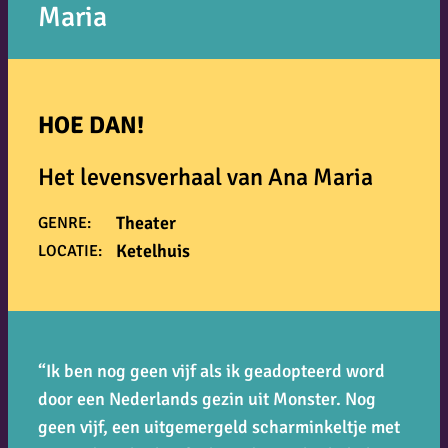
Maria
HOE DAN!
Het levensverhaal van Ana Maria
Theater
GENRE:
Ketelhuis
LOCATIE:
“Ik ben nog geen vijf als ik geadopteerd word
door een Nederlands gezin uit Monster. Nog
geen vijf, een uitgemergeld scharminkeltje met