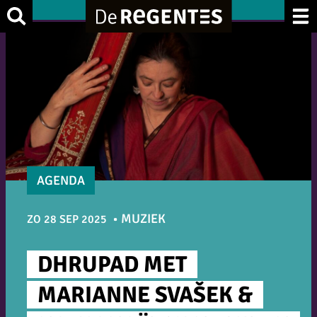
Ga
Zoek
naar
de
inhoud
AGENDA
MUZIEK
ZO 28 SEP 2025
DHRUPAD MET
MARIANNE SVAŠEK &