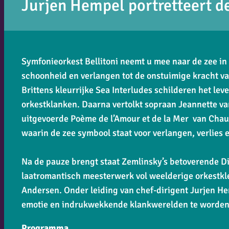
Jurjen Hempel portretteert de
Symfonieorkest Bellitoni neemt u mee naar de zee in 
schoonheid en verlangen tot de onstuimige kracht va
Brittens kleurrijke
Sea Interludes
schilderen het leve
orkestklanken. Daarna vertolkt sopraan Jeannette va
uitgevoerde
Poème de l’Amour et de la Mer
van Chaus
waarin de zee symbool staat voor verlangen, verlies 
Na de pauze brengt staat Zemlinsky’s betoverende
D
laatromantisch meesterwerk vol weelderige orkestkle
Andersen. Onder leiding van chef-dirigent Jurjen H
emotie en indrukwekkende klankwerelden te worden
Programma