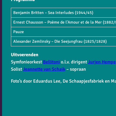
Benjamin Britten​​ – Sea Interludes (1944/45)
Ernest Chausson​​ – Poème de l’Amour et de la Mer (1882/
Pauze
Alexander Zemlinsky​​ – Die Seejungfrau (1825/1828)
Uitvoerenden
Symfonieorkest
Bellitoni
o.l.v. dirigent
Jurjen Hempe
Solist
Jeannette van Schaik
– sopraan
​Foto’s door Eduardus Lee, De Schaapjesfabriek en M