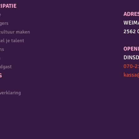
IPATIE
ADRE
e
WEIM
igers
2562 
cultuur maken
el je talent
OPEN
ns
DINSD
n
070-2
dgast
kassa
G
verklaring