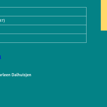
87)
l
arleen Dalhuisjen