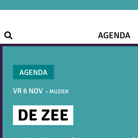
Ga
naar
de
inhoud
AGENDA
Zoek
AGENDA
VR 6 NOV
MUZIEK
DE ZEE