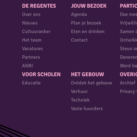
DE REGENTES
JOUW BEZOEK
PARTIC
Over ons
Agenda
Doe me
Nieuws
Plan je bezoek
Vrijwill
Cultuuranker
Eten en drinken
Samen 
Het team
Contact
Ontwikk
Vacatures
Steun o
Partners
Donere
ANBI
Word ba
VOOR SCHOLEN
HET GEBOUW
OVERI
Educatie
Ontdek het gebouw
Archief
Verhuur
Privacy 
Techniek
Vaste huurders