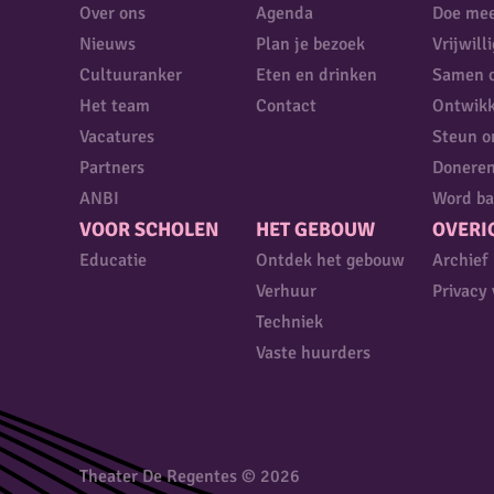
Over ons
Agenda
Doe me
Nieuws
Plan je bezoek
Vrijwill
Cultuuranker
Eten en drinken
Samen 
Het team
Contact
Ontwikk
Vacatures
Steun o
Partners
Donere
ANBI
Word ba
VOOR SCHOLEN
HET GEBOUW
OVERI
Educatie
Ontdek het gebouw
Archief
Verhuur
Privacy 
Techniek
Vaste huurders
Theater De Regentes © 2026