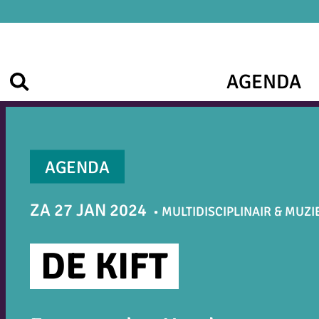
Ga
naar
de
inhoud
AGENDA
Zoek
AGENDA
ZA 27 JAN 2024
MULTIDISCIPLINAIR & MUZI
DE KIFT