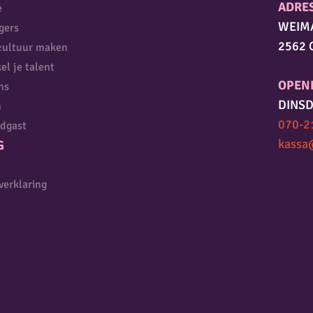
ADRE
e
WEIM
igers
2562 
cultuur maken
el je talent
OPEN
ns
DINSD
n
070-2
dgast
kassa
G
verklaring