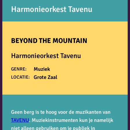
Harmonieorkest Tavenu
BEYOND THE MOUNTAIN
Harmonieorkest Tavenu
Muziek
GENRE:
Grote Zaal
LOCATIE:
Geen berg is te hoog voor de muzikanten van
TAVENU
. Muziekinstrumenten kun je namelijk
niet alleen gebruiken om je publiek in