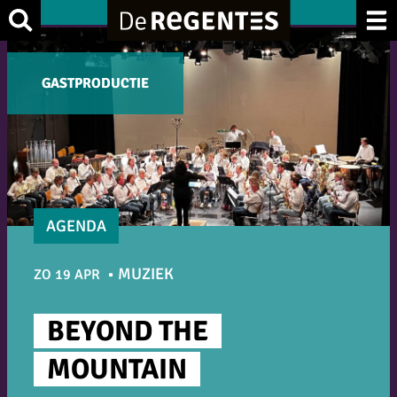
Ga
Zoek
naar
de
GASTPRODUCTIE
GASTPRODUCTIE
inhoud
AGENDA
MUZIEK
ZO 19 APR
BEYOND THE
MOUNTAIN