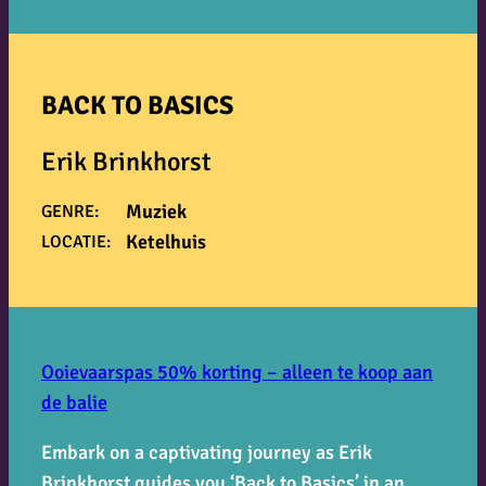
BACK TO BASICS
Erik Brinkhorst
Muziek
GENRE:
Ketelhuis
LOCATIE:
Ooievaarspas 50% korting – alleen te koop aan
de balie
Embark on a captivating journey as Erik
Brinkhorst guides you ‘Back to Basics’ in an