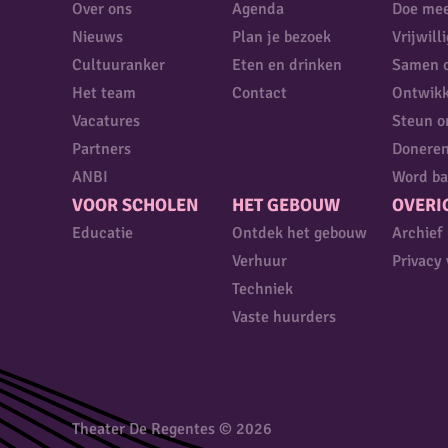
Over ons
Agenda
Doe me
Nieuws
Plan je bezoek
Vrijwill
Cultuuranker
Eten en drinken
Samen 
Het team
Contact
Ontwikk
Vacatures
Steun o
Partners
Donere
ANBI
Word ba
VOOR SCHOLEN
HET GEBOUW
OVERI
Educatie
Ontdek het gebouw
Archief
Verhuur
Privacy 
Techniek
Vaste huurders
Theater De Regentes © 2026