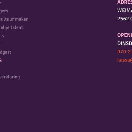
ADRE
e
WEIM
igers
2562 
cultuur maken
el je talent
OPEN
ns
DINSD
n
070-2
dgast
kassa
G
verklaring