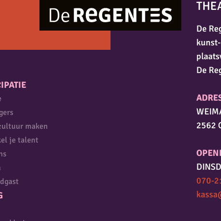
THE
De Reg
kunst-
plaats
De Re
IPATIE
ADRE
e
WEIM
igers
2562 
cultuur maken
el je talent
OPEN
ns
DINSD
n
070-2
dgast
kassa
G