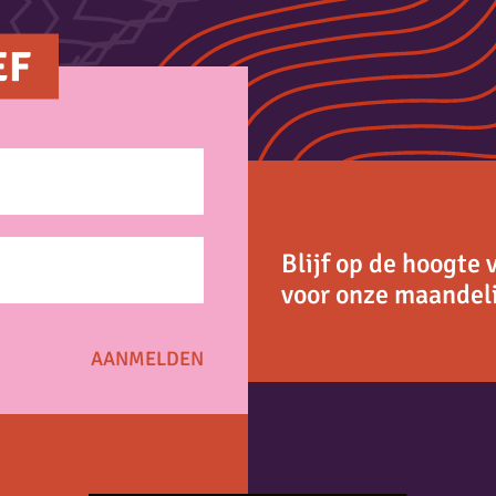
EF
Blijf op de hoogte 
voor onze maandeli