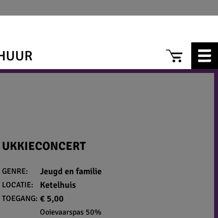
CAR
HUUR
UKKIECONCERT
Jeugd en familie
GENRE:
Ketelhuis
LOCATIE:
€ 5,00
TOEGANG:
Ooievaarspas 50%