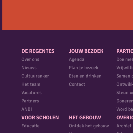
DE REGENTES
JOUW BEZOEK
PARTIC
Over ons
Agenda
Doe me
Nieuws
Plan je bezoek
Vrijwill
Cultuuranker
Eten en drinken
Samen 
Het team
Contact
Ontwikk
Vacatures
Steun o
Partners
Donere
ANBI
Word ba
VOOR SCHOLEN
HET GEBOUW
OVERI
Educatie
Ontdek het gebouw
Archief