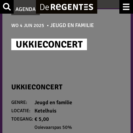
Ga
Zoek
AGENDA
naar
de
JEUGD EN FAMILIE
WO 4 JUN 2025
inhoud
UKKIECONCERT
UKKIECONCERT
Jeugd en familie
GENRE:
Ketelhuis
LOCATIE:
€ 5,00
TOEGANG:
Ooievaarspas 50%