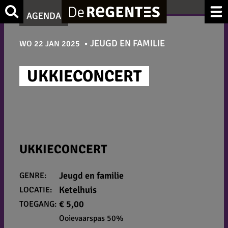
Ga
Zoek
AGENDA
naar
de
JEUGD EN FAMILIE
WO 22 JAN 2025
inhoud
UKKIECONCERT
UKKIECONCERT
Jeugd en familie
GENRE:
Ketelhuis
LOCATIE:
€ 5,00
TOEGANG:
Ooievaarspas 50%