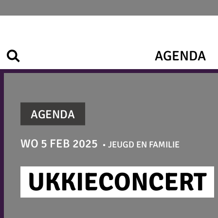
Ga
naar
de
inhoud
AGENDA
Zoek
AGENDA
WO 5 FEB 2025
JEUGD EN FAMILIE
UKKIECONCERT