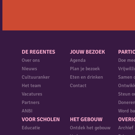
DE REGENTES
JOUW BEZOEK
PARTIC
Over ons
Agenda
Doe me
Nieuws
Plan je bezoek
Vrijwill
Cultuuranker
Eten en drinken
Samen 
Het team
Contact
Ontwikk
Vacatures
Steun o
Partners
Donere
ANBI
Word ba
VOOR SCHOLEN
HET GEBOUW
OVERI
Educatie
Ontdek het gebouw
Archief