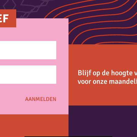
EF
Blijf op de hoogte 
voor onze maandeli