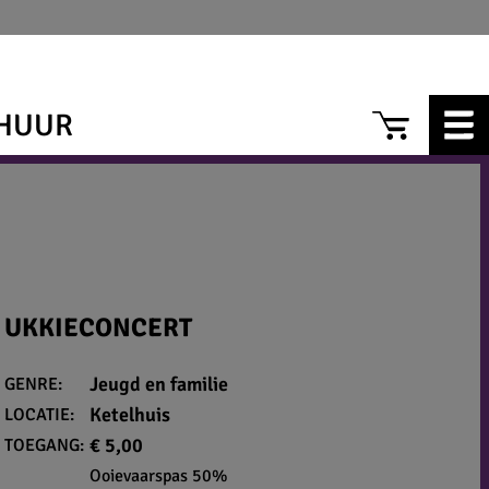
CAR
HUUR
UKKIECONCERT
Jeugd en familie
GENRE:
Ketelhuis
LOCATIE:
€ 5,00
TOEGANG:
Ooievaarspas 50%