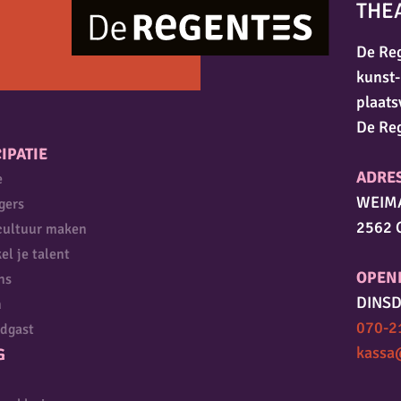
THE
De Reg
kunst-
plaats
De Re
IPATIE
ADRE
e
WEIM
igers
2562 
cultuur maken
el je talent
OPEN
ns
DINSD
n
070-2
dgast
kassa
G