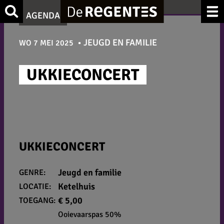
Ga
Zoek
AGENDA
naar
de
JEUGD EN FAMILIE
WO 7 MEI 2025
inhoud
UKKIECONCERT
UKKIECONCERT
Jeugd en familie
GENRE:
Ketelhuis
LOCATIE:
€ 5,00
TOEGANG:
Ooievaarspas 50%