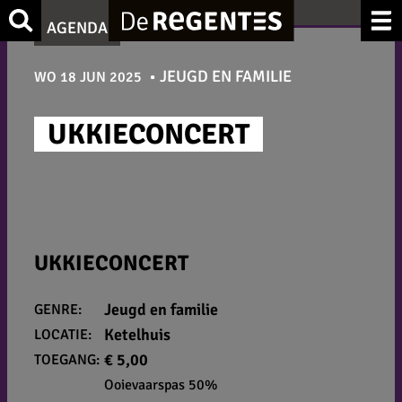
Ga
Zoek
AGENDA
naar
de
JEUGD EN FAMILIE
WO 18 JUN 2025
inhoud
UKKIECONCERT
UKKIECONCERT
Jeugd en familie
GENRE:
Ketelhuis
LOCATIE:
€ 5,00
TOEGANG:
Ooievaarspas 50%