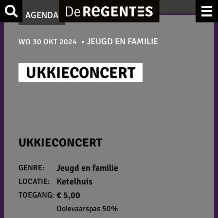
Ga
Zoek
AGENDA
naar
de
JEUGD EN FAMILIE
WO 30 OKT 2024
inhoud
UKKIECONCERT
UKKIECONCERT
Jeugd en familie
GENRE:
Ketelhuis
LOCATIE:
€ 5,00
TOEGANG:
Ooievaarspas 50%