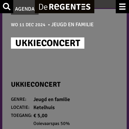
Ga
Zoek
AGENDA
naar
de
JEUGD EN FAMILIE
WO 11 DEC 2024
inhoud
UKKIECONCERT
UKKIECONCERT
Jeugd en familie
GENRE:
Ketelhuis
LOCATIE:
€ 5,00
TOEGANG:
Ooievaarspas 50%