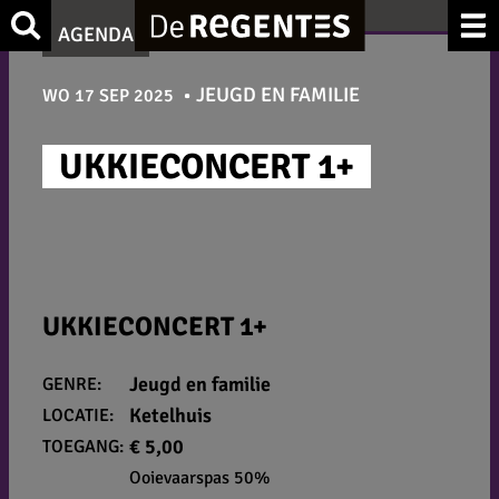
Ga
Zoek
AGENDA
naar
de
JEUGD EN FAMILIE
WO 17 SEP 2025
inhoud
UKKIECONCERT 1+
UKKIECONCERT 1+
Jeugd en familie
GENRE:
Ketelhuis
LOCATIE:
€ 5,00
TOEGANG:
Ooievaarspas 50%