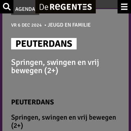
Ga
Zoek
AGENDA
naar
de
JEUGD EN FAMILIE
VR 6 DEC 2024
inhoud
PEUTERDANS
Springen, swingen en vrij
bewegen (2+)
PEUTERDANS
Springen, swingen en vrij bewegen
(2+)