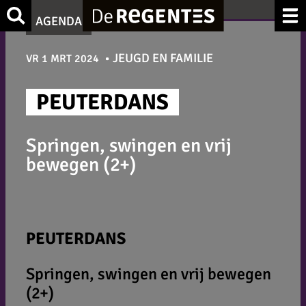
Ga
Zoek
AGENDA
naar
de
JEUGD EN FAMILIE
VR 1 MRT 2024
inhoud
PEUTERDANS
Springen, swingen en vrij
bewegen (2+)
PEUTERDANS
Springen, swingen en vrij bewegen
(2+)