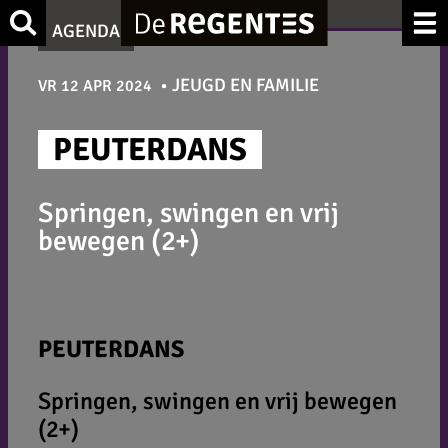
Ga
Zoek
AGENDA
naar
de
JEUGD EN FAMILIE
VR 12 APR 2024
inhoud
PEUTERDANS
Springen, swingen en vrij
bewegen (2+)
PEUTERDANS
Springen, swingen en vrij bewegen
(2+)