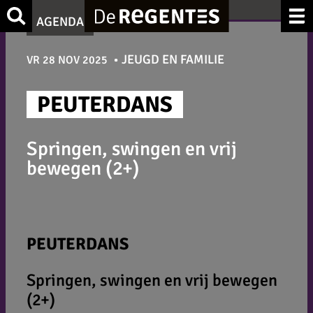
Ga
Zoek
AGENDA
naar
de
JEUGD EN FAMILIE
VR 28 NOV 2025
inhoud
PEUTERDANS
Springen, swingen en vrij
bewegen (2+)
PEUTERDANS
Springen, swingen en vrij bewegen
(2+)