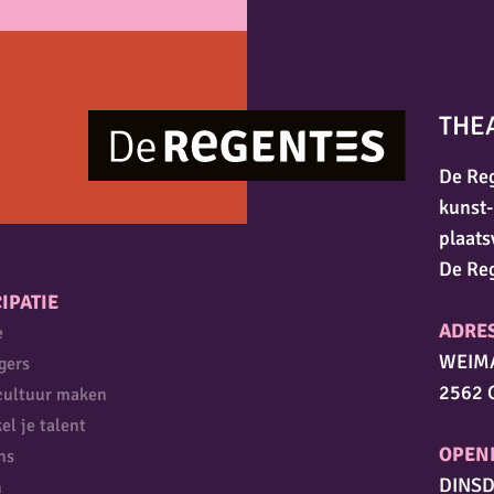
THE
De Reg
kunst-
plaats
De Re
IPATIE
ADRE
e
WEIM
igers
2562 
cultuur maken
el je talent
OPEN
ns
DINSD
n