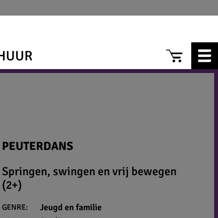
CAR
HUUR
PEUTERDANS
Springen, swingen en vrij bewegen
(2+)
Jeugd en familie
GENRE: