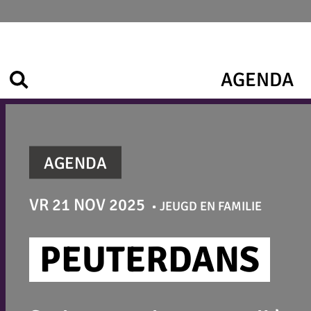
Ga
naar
de
inhoud
AGENDA
Zoek
AGENDA
VR 21 NOV 2025
JEUGD EN FAMILIE
PEUTERDANS