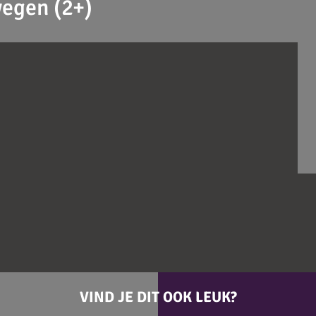
wegen (2+)
VIND JE DIT OOK LEUK?