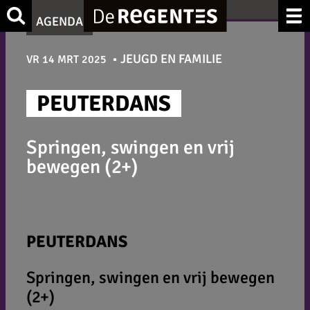
Ga
Zoek
AGENDA
naar
de
JEUGD EN FAMILIE
VR 14 MRT 2025
inhoud
PEUTERDANS
Springen, swingen en vrij
bewegen (2+)
PEUTERDANS
Springen, swingen en vrij bewegen
(2+)