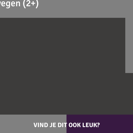
wegen (2+)
VIND JE DIT OOK LEUK?