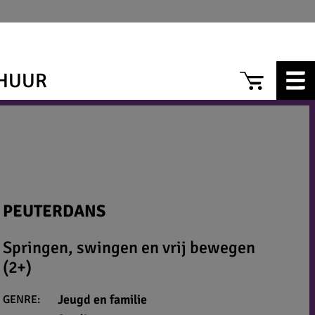
CAR
HUUR
PEUTERDANS
Springen, swingen en vrij bewegen
(2+)
Jeugd en familie
GENRE: