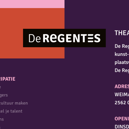
THE
De Reg
kunst-
plaats
De Re
IPATIE
ADRE
e
WEIM
igers
2562 
cultuur maken
el je talent
OPEN
ns
DINSD
n