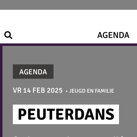
Ga
naar
de
inhoud
AGENDA
Zoek
AGENDA
VR 14 FEB 2025
JEUGD EN FAMILIE
PEUTERDANS