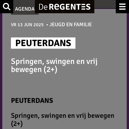
Ga
Zoek
AGENDA
naar
de
JEUGD EN FAMILIE
VR 13 JUN 2025
inhoud
PEUTERDANS
Springen, swingen en vrij
bewegen (2+)
PEUTERDANS
Springen, swingen en vrij bewegen
(2+)