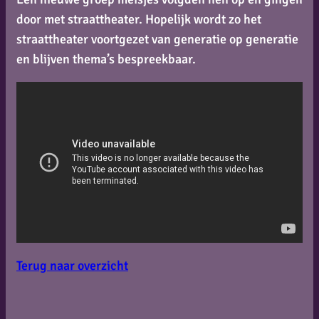
door met straattheater. Hopelijk wordt zo het
straattheater voortgezet van generatie op generatie
en blijven thema’s bespreekbaar.
Terug naar overzicht