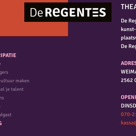
THE
De Reg
kunst-
plaats
De Re
IPATIE
ADRE
e
WEIM
igers
2562 
cultuur maken
el je talent
OPEN
ns
DINSD
n
070-2
dgast
kassa
G