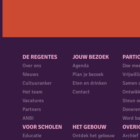
DE REGENTES
JOUW BEZOEK
PARTIC
Over ons
Agenda
Doe me
Nieuws
Plan je bezoek
Vrijwill
Cultuuranker
Eten en drinken
Samen 
Het team
Contact
Ontwikk
Vacatures
Steun o
Partners
Donere
ANBI
Word ba
VOOR SCHOLEN
HET GEBOUW
OVERI
Educatie
Ontdek het gebouw
Archief