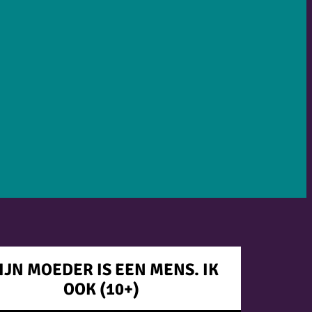
IJN MOEDER IS EEN MENS. IK
OOK (10+)