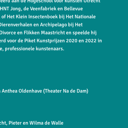
udeerd aan de Hogeschool voor kunsten Utrecht
. HNT Jong, de Veenfabriek en Bellevue
k of Het Klein Insectenboek
bij Het Nationale
Dierenverhalen
en
Archipelago
bij Het
Divorce
en
Flikken Maastricht
en speelde hij
erd voor de Piket Kunstprijzen 2020 en 2022 in
ge, professionele kunstenaars.
ia Anthea Oldenhave (Theater Na de Dam)
ht, Pieter en Wilma de Walle