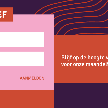
EF
Blijf op de hoogte 
voor onze maandeli