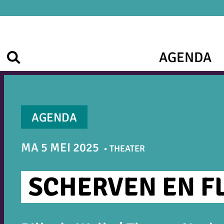
Ga
naar
de
inhoud
AGENDA
Zoek
AGENDA
MA 5 MEI 2025
THEATER
SCHERVEN EN F