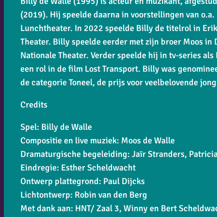
Billy de Walle (1995) is acteur en muzikant, afgest
(2019). Hij speelde daarna in voorstellingen van o.a
Lunchtheater. In 2022 speelde Billy de titelrol in
Eri
Theater. Billy speelde eerder met zijn broer Moos in
Nationale Theater. Verder speelde hij in tv-series als
een rol in de film
Lost Transport
. Billy was genomine
de categorie Toneel, de prijs voor veelbelovende jon
Credits
Spel: Billy de Walle
Compositie en live muziek: Moos de Walle
Dramaturgische begeleiding: Jaïr Stranders, Patric
Eindregie: Esther Scheldwacht
Ontwerp plattegrond: Paul Dijcks
Lichtontwerp: Robin van den Berg
Met dank aan: HNT/ Zaal 3, Winny en Bert Scheldwac