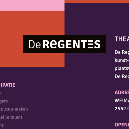
THE
De Reg
kunst-
plaats
De Re
IPATIE
ADRE
e
WEIM
igers
2562 
cultuur maken
el je talent
OPEN
ns