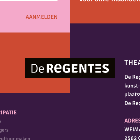
THE
De Reg
kunst-
plaats
De Re
IPATIE
ADRE
e
WEIM
igers
2562 
cultuur maken