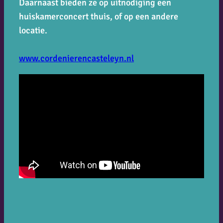
Daarnaast bieden ze op uitnodiging een
huiskamerconcert thuis, of op een andere
locatie.
www.cordenierencasteleyn.nl