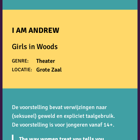
I AM ANDREW
Girls in Woods
Theater
GENRE:
Grote Zaal
LOCATIE:
De voorstelling bevat verwijzingen naar
(seksueel) geweld en expliciet taalgebruik
.
De voorstelling is voor jongeren vanaf 14+.
The way women treat you tells you