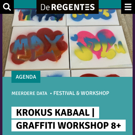
Ga
Zoek
naar
de
inhoud
AGENDA
FESTIVAL & WORKSHOP
MEERDERE DATA
KROKUS KABAAL |
GRAFFITI WORKSHOP 8+