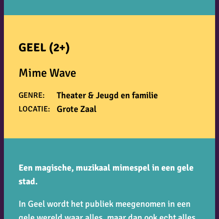
GEEL (2+)
Mime Wave
Theater & Jeugd en familie
GENRE:
Grote Zaal
LOCATIE:
Een magische, muzikaal mimespel in een gele
stad.
In
Geel
wordt het publiek meegenomen in een
gele wereld waar alles, maar dan ook echt alles,