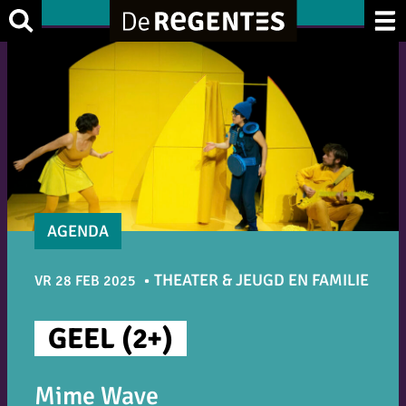
Ga
Zoek
naar
de
inhoud
AGENDA
THEATER & JEUGD EN FAMILIE
VR 28 FEB 2025
GEEL (2+)
Mime Wave