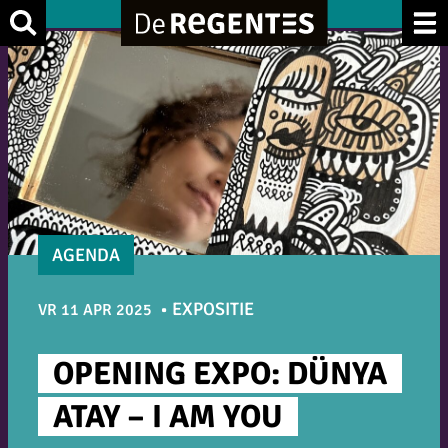
Ga
Zoek
naar
de
inhoud
AGENDA
EXPOSITIE
VR 11 APR 2025
OPENING EXPO: DÜNYA
ATAY – I AM YOU