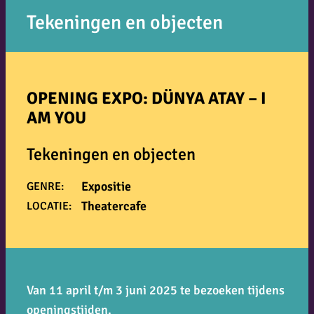
Tekeningen en objecten
OPENING EXPO: DÜNYA ATAY – I
AM YOU
Tekeningen en objecten
Expositie
GENRE:
Theatercafe
LOCATIE:
Van 11 april t/m 3 juni 2025 te bezoeken tijdens
openingstijden.