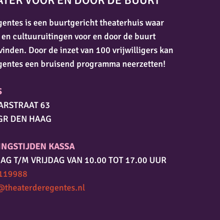
ATER VOOR EN DOOR DE BUURT
entes is een buurtgericht theaterhuis waar
 en cultuuruitingen voor en door de buurt
vinden. Door de inzet van 100 vrijwilligers kan
gentes een bruisend programma neerzetten!
S
ARSTRAAT 63
GR DEN HAAG
INGSTIJDEN KASSA
AG T/M VRIJDAG VAN 10.00 TOT 17.00 UUR
119988
@theaterderegentes.nl