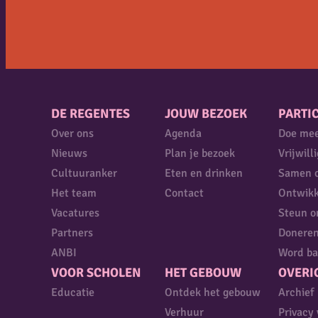
DE REGENTES
JOUW BEZOEK
PARTIC
Over ons
Agenda
Doe me
Nieuws
Plan je bezoek
Vrijwill
Cultuuranker
Eten en drinken
Samen 
Het team
Contact
Ontwikk
Vacatures
Steun o
Partners
Donere
ANBI
Word ba
VOOR SCHOLEN
HET GEBOUW
OVERI
Educatie
Ontdek het gebouw
Archief
Verhuur
Privacy 