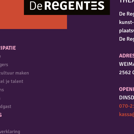
THE
De Reg
kunst-
plaats
De Re
IPATIE
ADRE
e
WEIM
igers
2562 
cultuur maken
el je talent
OPEN
ns
DINSD
n
070-2
dgast
kassa
G
verklaring