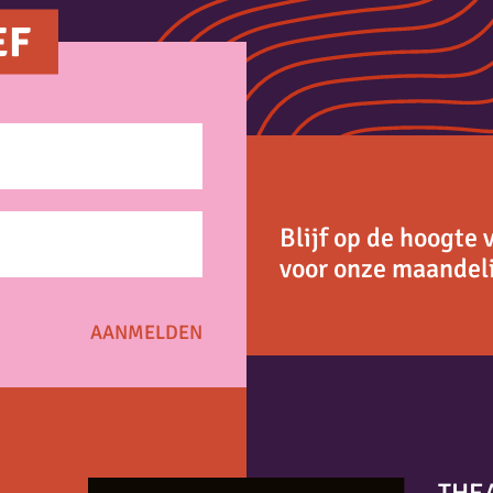
EF
Blijf op de hoogte 
voor onze maandeli