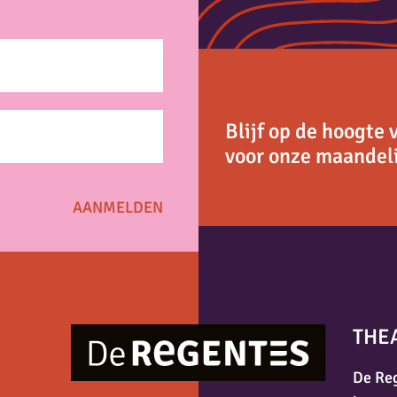
Blijf op de hoogte 
voor onze maandeli
THE
De Reg