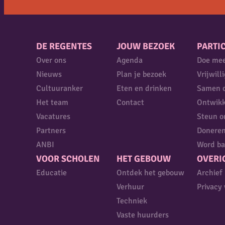
DE REGENTES
JOUW BEZOEK
PARTIC
Over ons
Agenda
Doe me
Nieuws
Plan je bezoek
Vrijwill
Cultuuranker
Eten en drinken
Samen 
Het team
Contact
Ontwikk
Vacatures
Steun o
Partners
Donere
ANBI
Word ba
VOOR SCHOLEN
HET GEBOUW
OVERI
Educatie
Ontdek het gebouw
Archief
Verhuur
Privacy 
Techniek
Vaste huurders