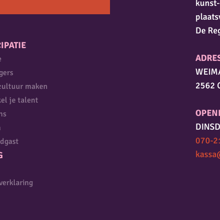
kunst-
plaats
De Re
IPATIE
ADRE
e
WEIM
igers
2562 
cultuur maken
el je talent
OPEN
ns
DINSD
n
070-2
dgast
kassa
G
verklaring