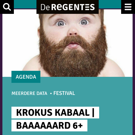
Ga
Zoek
naar
de
inhoud
AGENDA
FESTIVAL
MEERDERE DATA
KROKUS KABAAL |
BAAAAAARD 6+