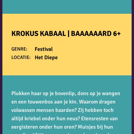
KROKUS KABAAL | BAAAAAARD 6+
Festival
GENRE:
Het Diepe
LOCATIE:
Plukken haar op je bovenlip, dons op je wangen
en een touwenbos aan je kin. Waarom dragen
volwassen mensen baarden? Zij hebben toch
altijd kriebel onder hun neus? Etensresten van
eergisteren onder hun oren? Muisjes bij hun