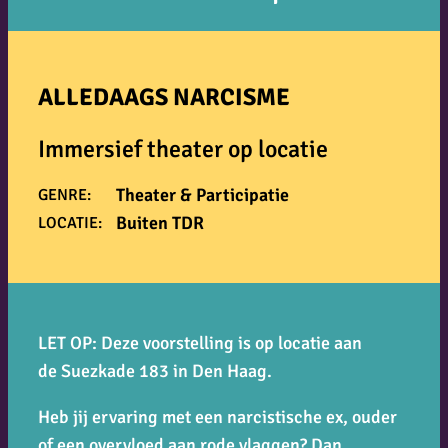
ALLEDAAGS NARCISME
Immersief theater op locatie
Theater & Participatie
GENRE:
Buiten TDR
LOCATIE:
LET OP: Deze voorstelling is op locatie aan
de Suezkade 183 in Den Haag.
Heb jij ervaring met een narcistische ex, ouder
of een overvloed aan rode vlaggen? Dan