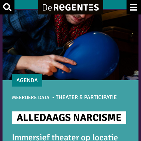
Ga
Zoek
naar
de
inhoud
AGENDA
THEATER & PARTICIPATIE
MEERDERE DATA
ALLEDAAGS NARCISME
Immersief theater op locatie